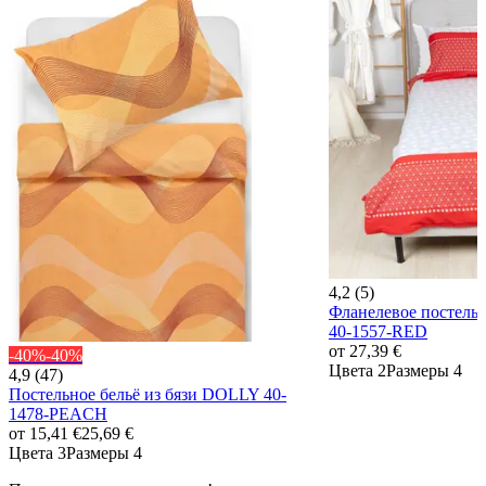
4,2 (5)
Фланелевое постел
40-1557-RED
от
27,39 €
-40%
-40%
Цвета 2
Размеры 4
4,9 (47)
Постельное бельё из бязи DOLLY 40-
1478-PEACH
от
15,41 €
25,69 €
Цвета 3
Размеры 4