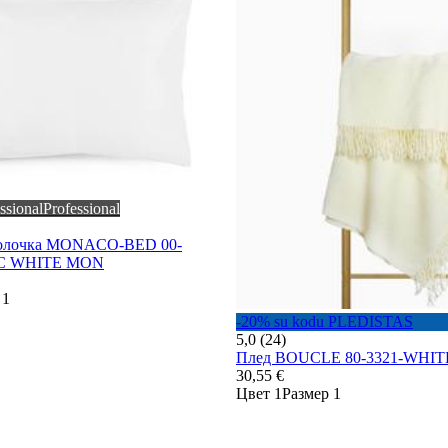
ssional
Professional
волочка MONACO-BED 00-
TIC WHITE MON
 1
-20% su kodu PLEDISTAS
5,0 (24)
Плед BOUCLE 80-3321-WHIT
30,55 €
Цвет 1
Размер 1