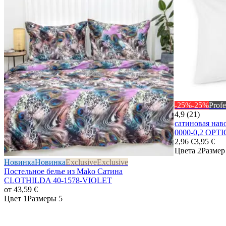
-25%
-25%
Profe
4,9 (21)
сатиновая на
0000-0,2 OP
2,96 €
3,95 €
Цвета 2
Размер
Новинка
Новинка
Exclusive
Exclusive
Постельное белье из Mako Сатина
CLOTHILDA 40-1578-VIOLET
от
43,59 €
Цвет 1
Размеры 5