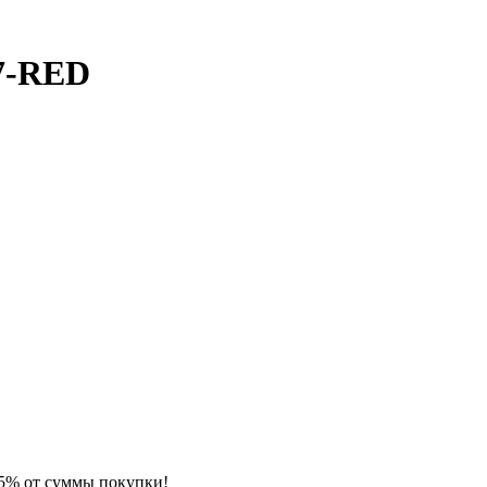
57-RED
 5% от суммы покупки!