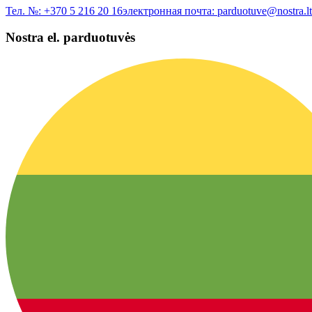
Тел. №:
+370 5 216 20 16
электронная почта:
parduotuve@nostra.lt
Nostra el. parduotuvės