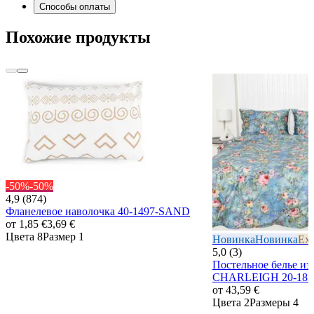
Способы оплаты
Похожие продукты
-50%
-50%
4,9 (874)
Фланелевое наволочка 40-1497-SAND
от
1,85 €
3,69 €
Цвета 8
Размер 1
Новинка
Новинка
Exc
5,0 (3)
Постельное белье из
CHARLEIGH 20-18
от
43,59 €
Цвета 2
Размеры 4