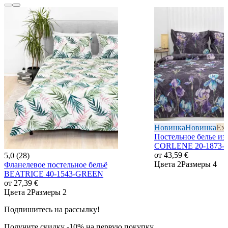
Новинка
Новинка
Exc
Постельное белье из
CORLENE 20-1873
от
43,59 €
5,0 (28)
Цвета 2
Размеры 4
Фланелевое постельное бельё
BEATRICE 40-1543-GREEN
от
27,39 €
Цвета 2
Размеры 2
Подпишитесь на рассылку!
Получите скидку -10% на первую покупку