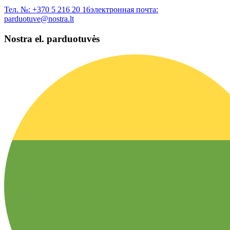
Тел. №:
+370 5 216 20 16
электронная почта:
parduotuve@nostra.lt
Nostra el. parduotuvės