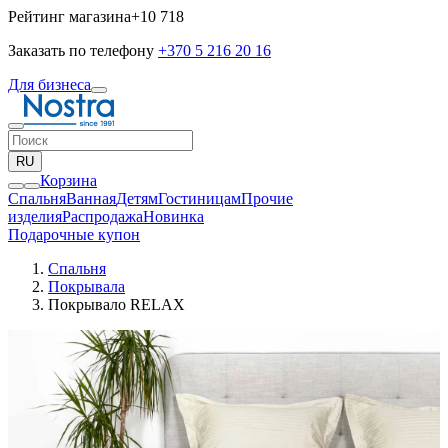
Рейтинг магазина
+10 718
Заказать по телефону
+370 5 216 20 16
Для бизнеса
RU
Корзина
Спальня
Ванная
Детям
Гостиницам
Прочие
изделия
Pаспродажа
Новинка
Подарочные купон
Спальня
Покрывала
Покрывало RELAX