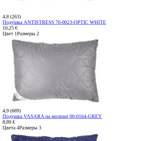
4,8 (263)
Поду́шка ANTISTRESS 70-0023-OPTIC WHITE
10,25 €
Цвет 1
Размеры 2
4,9 (689)
Подушка VASARA на молнии 00-0164-GREY
8,89 €
Цвета 4
Размеры 3