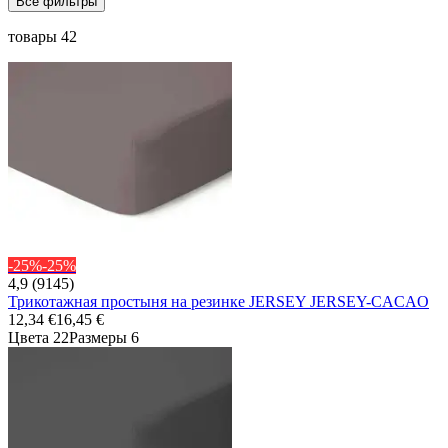
Все фильтры
товары 42
-25%
-25%
4,9 (9145)
Трикотажная простыня на резинке JERSEY JERSEY-CACAO
12,34 €
16,45 €
Цвета 22
Размеры 6