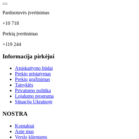
Parduotuvės įvertinimas
+10 718
Prekių įvertinimas
+119 244
Informacija pirkėjui
Atsiskaitymo būdai
Prekių pristatymas
Prekių grąžinimas
Taisyklės
Privatumo politika
Lojalumo programa
Situacija Ukrainoje
NOSTRA
Kontaktai
Apie mus
Verslo klientams