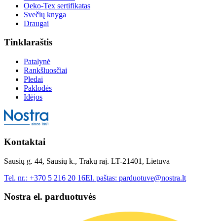
Oeko-Tex sertifikatas
Svečių knyga
Draugai
Tinklaraštis
Patalynė
Rankšluosčiai
Pledai
Paklodės
Idėjos
Kontaktai
Sausių g. 44, Sausių k., Trakų raj. LT-21401, Lietuva
Tel. nr.:
+370 5 216 20 16
El. paštas:
parduotuve@nostra.lt
Nostra el. parduotuvės