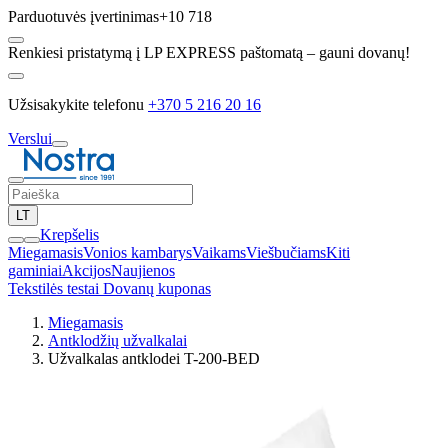
Parduotuvės įvertinimas
+10 718
Renkiesi pristatymą į LP EXPRESS paštomatą – gauni dovanų!
Užsisakykite telefonu
+370 5 216 20 16
Verslui
LT
Krepšelis
Miegamasis
Vonios kambarys
Vaikams
Viešbučiams
Kiti
gaminiai
Akcijos
Naujienos
Tekstilės testai
Dovanų kuponas
Miegamasis
Antklodžių užvalkalai
Užvalkalas antklodei T-200-BED