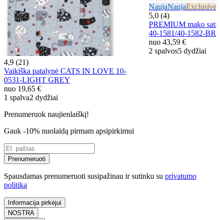
Nauja
Nauja
Exclusive
E
5,0 (4)
PREMIUM mako satin
40-1581/40-1582-B
nuo
43,59 €
2 spalvos
5 dydžiai
4,9 (21)
Vaikiška patalynė CATS IN LOVE 10-
0531-LIGHT GREY
nuo
19,65 €
1 spalva
2 dydžiai
Prenumeruok naujienlaiškį!
Gauk -10% nuolaidą pirmam apsipirkimui
Prenumeruoti
Spausdamas prenumeruoti susipažinau ir sutinku su
privatumo
politika
Informacija pirkėjui
NOSTRA