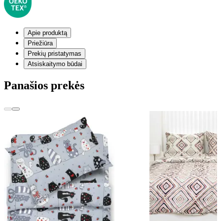
Apie produktą
Priežiūra
Prekių pristatymas
Atsiskaitymo būdai
Panašios prekės