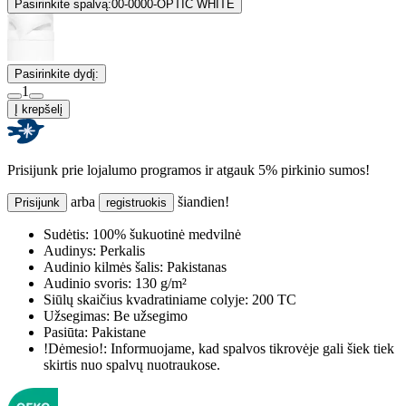
Pasirinkite spalvą:
00-0000-OPTIC WHITE
Pasirinkite dydį:
1
Į krepšelį
Prisijunk prie lojalumo programos ir atgauk 5% pirkinio sumos!
arba
šiandien!
Prisijunk
registruokis
Sudėtis:
100% šukuotinė medvilnė
Audinys:
Perkalis
Audinio kilmės šalis:
Pakistanas
Audinio svoris:
130 g/m²
Siūlų skaičius kvadratiniame colyje:
200 TC
Užsegimas:
Be užsegimo
Pasiūta:
Pakistane
!Dėmesio!:
Informuojame, kad spalvos tikrovėje gali šiek tiek
skirtis nuo spalvų nuotraukose.