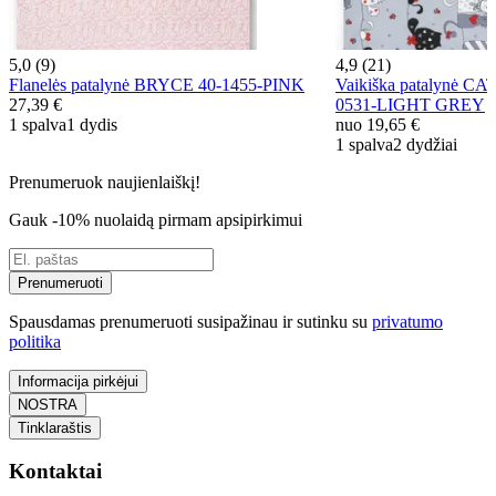
5,0 (9)
4,9 (21)
Flanelės patalynė BRYCE 40-1455-PINK
Vaikiška patalynė C
27,39 €
0531-LIGHT GREY
1 spalva
1 dydis
nuo
19,65 €
1 spalva
2 dydžiai
Prenumeruok naujienlaiškį!
Gauk -10% nuolaidą pirmam apsipirkimui
Prenumeruoti
Spausdamas prenumeruoti susipažinau ir sutinku su
privatumo
politika
Informacija pirkėjui
NOSTRA
Tinklaraštis
Kontaktai