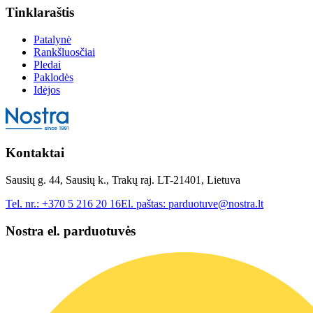
Tinklaraštis
Patalynė
Rankšluosčiai
Pledai
Paklodės
Idėjos
Kontaktai
Sausių g. 44, Sausių k., Trakų raj. LT-21401, Lietuva
Tel. nr.:
+370 5 216 20 16
El. paštas:
parduotuve@nostra.lt
Nostra el. parduotuvės