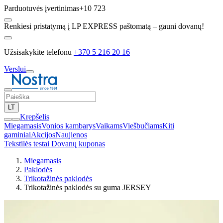
Parduotuvės įvertinimas
+10 723
Renkiesi pristatymą į LP EXPRESS paštomatą – gauni dovanų!
Užsisakykite telefonu
+370 5 216 20 16
Verslui
LT
Krepšelis
Miegamasis
Vonios kambarys
Vaikams
Viešbučiams
Kiti
gaminiai
Akcijos
Naujienos
Tekstilės testai
Dovanų kuponas
Miegamasis
Paklodės
Trikotažinės paklodės
Trikotažinės paklodės su guma JERSEY