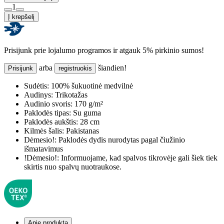
1
Į krepšelį
Prisijunk prie lojalumo programos ir atgauk 5% pirkinio sumos!
arba
šiandien!
Prisijunk
registruokis
Sudėtis:
100% šukuotinė medvilnė
Audinys:
Trikotažas
Audinio svoris:
170 g/m²
Paklodės tipas:
Su guma
Paklodės aukštis:
28 cm
Kilmės šalis:
Pakistanas
Dėmesio!:
Paklodės dydis nurodytas pagal čiužinio
išmatavimus
!Dėmesio!:
Informuojame, kad spalvos tikrovėje gali šiek tiek
skirtis nuo spalvų nuotraukose.
Apie produktą