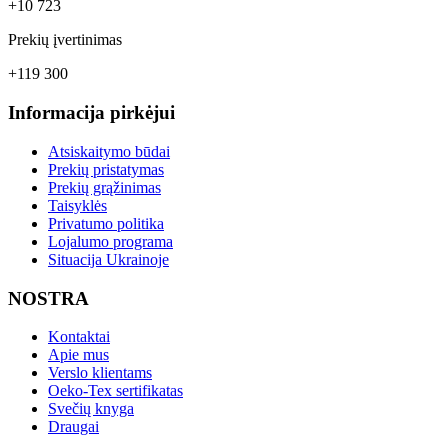
+10 723
Prekių įvertinimas
+119 300
Informacija pirkėjui
Atsiskaitymo būdai
Prekių pristatymas
Prekių grąžinimas
Taisyklės
Privatumo politika
Lojalumo programa
Situacija Ukrainoje
NOSTRA
Kontaktai
Apie mus
Verslo klientams
Oeko-Tex sertifikatas
Svečių knyga
Draugai