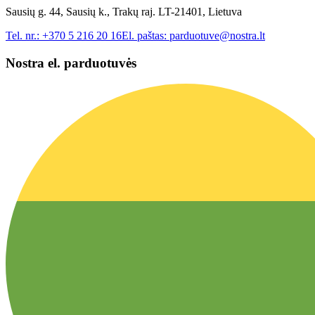
Sausių g. 44, Sausių k., Trakų raj. LT-21401, Lietuva
Tel. nr.:
+370 5 216 20 16
El. paštas:
parduotuve@nostra.lt
Nostra el. parduotuvės