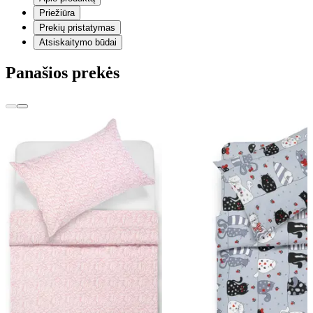
Priežiūra
Prekių pristatymas
Atsiskaitymo būdai
Panašios prekės