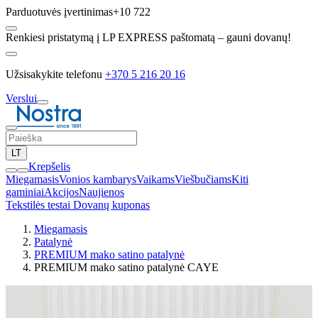
Parduotuvės įvertinimas
+10 722
Renkiesi pristatymą į LP EXPRESS paštomatą – gauni dovanų!
Užsisakykite telefonu
+370 5 216 20 16
Verslui
LT
Krepšelis
Miegamasis
Vonios kambarys
Vaikams
Viešbučiams
Kiti
gaminiai
Akcijos
Naujienos
Tekstilės testai
Dovanų kuponas
Miegamasis
Patalynė
PREMIUM mako satino patalynė
PREMIUM mako satino patalynė CAYE