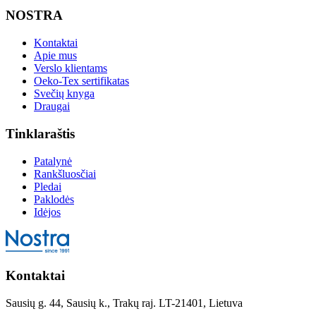
NOSTRA
Kontaktai
Apie mus
Verslo klientams
Oeko-Tex sertifikatas
Svečių knyga
Draugai
Tinklaraštis
Patalynė
Rankšluosčiai
Pledai
Paklodės
Idėjos
Kontaktai
Sausių g. 44, Sausių k., Trakų raj. LT-21401, Lietuva