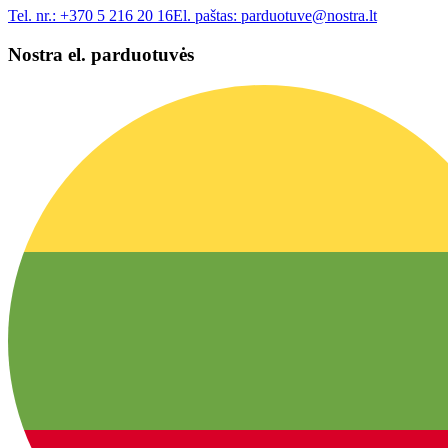
Tel. nr.:
+370 5 216 20 16
El. paštas:
parduotuve@nostra.lt
Nostra el. parduotuvės