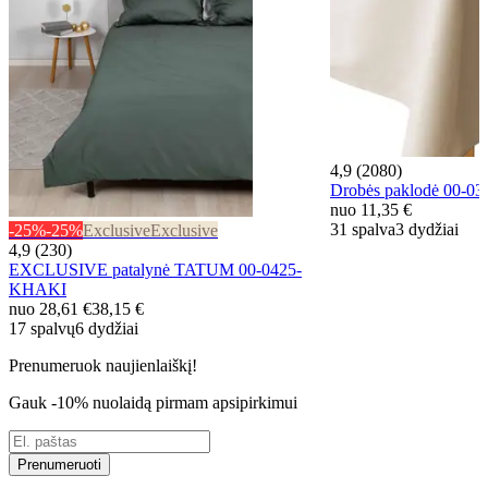
4,9 (2080)
Drobės paklodė 00-
nuo
11,35 €
31 spalva
3 dydžiai
-25%
-25%
Exclusive
Exclusive
4,9 (230)
EXCLUSIVE patalynė TATUM 00-0425-
KHAKI
nuo
28,61 €
38,15 €
17 spalvų
6 dydžiai
Prenumeruok naujienlaiškį!
Gauk -10% nuolaidą pirmam apsipirkimui
Prenumeruoti