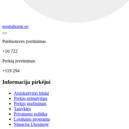
nostrahome.ee
Parduotuvės įvertinimas
+10 722
Prekių įvertinimas
+119 294
Informacija pirkėjui
Atsiskaitymo būdai
Prekių pristatymas
Prekių grąžinimas
Taisyklės
Privatumo politika
Lojalumo programa
Situacija Ukrainoje