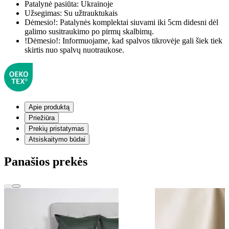
Patalynė pasiūta:
Ukrainoje
Užsegimas:
Su užtrauktukais
Dėmesio!:
Patalynės komplektai siuvami iki 5cm didesni dėl
galimo susitraukimo po pirmų skalbimų.
!Dėmesio!:
Informuojame, kad spalvos tikrovėje gali šiek tiek
skirtis nuo spalvų nuotraukose.
Apie produktą
Priežiūra
Prekių pristatymas
Atsiskaitymo būdai
Panašios prekės