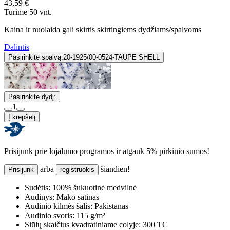
43,59 €
Turime 50 vnt.
Kaina ir nuolaida gali skirtis skirtingiems dydžiams/spalvoms
Dalintis
Pasirinkite spalvą:
20-1925/00-0524-TAUPE SHELL
Pasirinkite dydį:
1
Į krepšelį
Prisijunk prie lojalumo programos ir atgauk 5% pirkinio sumos!
arba
šiandien!
Prisijunk
registruokis
Sudėtis:
100% šukuotinė medvilnė
Audinys:
Mako satinas
Audinio kilmės šalis:
Pakistanas
Audinio svoris:
115 g/m²
Siūlų skaičius kvadratiniame colyje:
300 TC