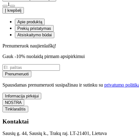
1
Į krepšelį
Apie produktą
Prekių pristatymas
Atsiskaitymo būdai
Prenumeruok naujienlaiškį!
Gauk -10% nuolaidą pirmam apsipirkimui
Prenumeruoti
Spausdamas prenumeruoti susipažinau ir sutinku su
privatumo politik
Informacija pirkėjui
NOSTRA
Tinklaraštis
Kontaktai
Sausių g. 44, Sausių k., Trakų raj. LT-21401, Lietuva