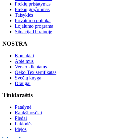
Prekių pristatymas
Prekių grąžinimas
Taisyklės
Privatumo politika
Lojalumo programa
Situacija Ukrainoje
NOSTRA
Kontaktai
Apie mus
Verslo klientams
Oeko-Tex sertifikatas
Svečių knyga
Draugai
Tinklaraštis
Patalynė
Rankšluosčiai
Pledai
Paklodės
Idėjos