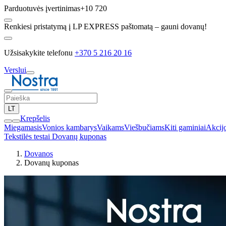
Parduotuvės įvertinimas
+10 720
Renkiesi pristatymą į LP EXPRESS paštomatą – gauni dovanų!
Užsisakykite telefonu
+370 5 216 20 16
Verslui
LT
Krepšelis
Miegamasis
Vonios kambarys
Vaikams
Viešbučiams
Kiti gaminiai
Akcij
Tekstilės testai
Dovanų kuponas
Dovanos
Dovanų kuponas