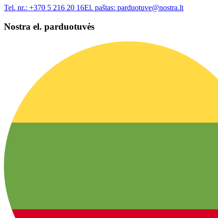
Tel. nr.:
+370 5 216 20 16
El. paštas:
parduotuve@nostra.lt
Nostra el. parduotuvės