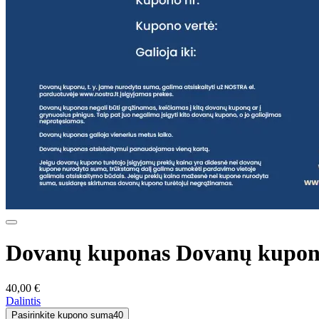
Dovanų kuponas Dovanų kupon
40,00 €
Dalintis
Pasirinkite kupono sumą
40